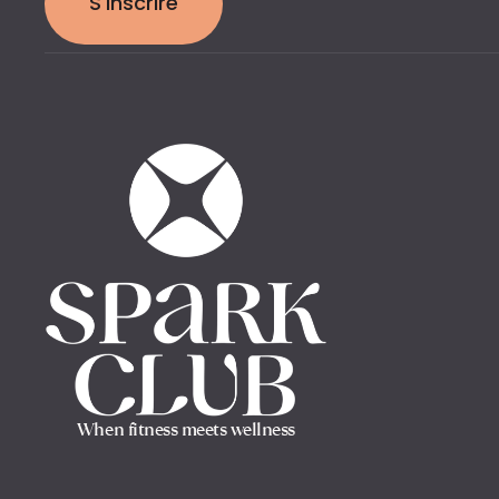
S'inscrire
When fitness meets wellness