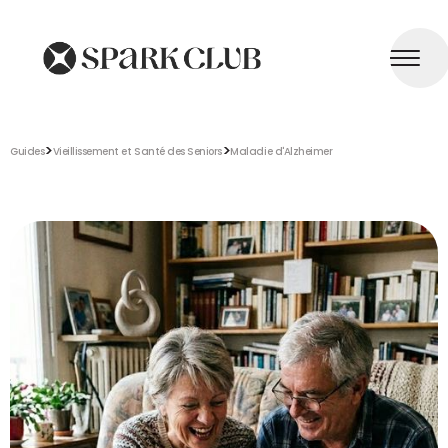
>
>
Guides
Vieillissement et Santé des Seniors
Maladie d'Alzheimer