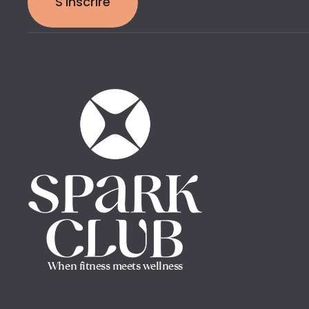
S'inscrire
When fitness meets wellness