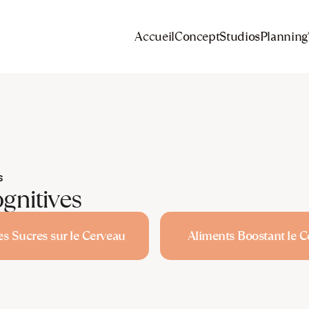
Accueil
Concept
Studios
Planning
s
gnitives
es Sucres sur le Cerveau
Aliments Boostant le 